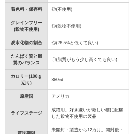
着色料・保存料
◎(不使用)
グレインフリー
◎(穀物不使用)
(穀物不使用)
炭水化物の割合
◎(26.5%と低くて良い)
たんぱく質と脂
〇(脂質がもう少し高くても良い)
質のバランス
カロリー(100ｇ
380㎉
辺り)
原産国
アメリカ
成猫用。好き嫌いが激しい猫に配慮
ライフステージ
した穀物不使用の製品
未開封：製造から12カ月。開封後：
賞味期限