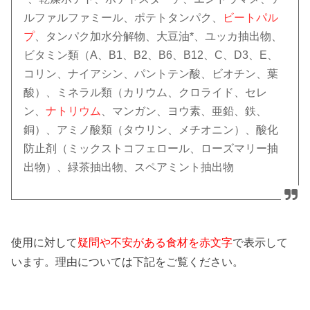
ルファルファミール、ポテトタンパク、
ビートパル
プ
、タンパク加水分解物、大豆油*、ユッカ抽出物、
ビタミン類（A、B1、B2、B6、B12、C、D3、E、
コリン、ナイアシン、パントテン酸、ビオチン、葉
酸）、ミネラル類（カリウム、クロライド、セレ
ン、
ナトリウム
、マンガン、ヨウ素、亜鉛、鉄、
銅）、アミノ酸類（タウリン、メチオニン）、酸化
防止剤（ミックストコフェロール、ローズマリー抽
出物）、緑茶抽出物、スペアミント抽出物
使用に対して
疑問や不安がある食材を赤文字
で表示して
います。理由については下記をご覧ください。