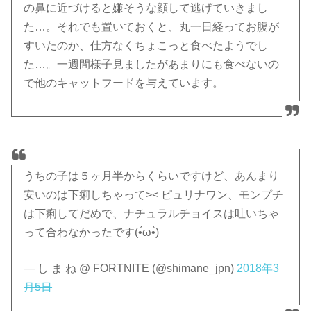
の鼻に近づけると嫌そうな顔して逃げていきまし
た…。それでも置いておくと、丸一日経ってお腹が
すいたのか、仕方なくちょこっと食べたようでし
た…。一週間様子見ましたがあまりにも食べないの
で他のキャットフードを与えています。
うちの子は５ヶ月半からくらいですけど、あんまり
安いのは下痢しちゃって>< ピュリナワン、モンプチ
は下痢してだめで、ナチュラルチョイスは吐いちゃ
って合わなかったです(•́ω•̀)
— し ま ね @ FORTNITE (@shimane_jpn)
2018年3
月5日