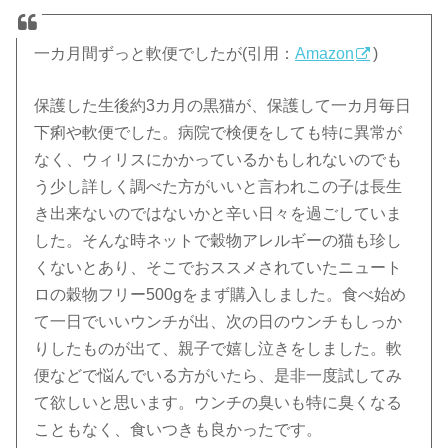
一カ月間ずっと軟便でしたが(引用：
Amazon
)
保護した生後約3カ月の黒猫が、保護して一カ月毎日
下痢や軟便でした。病院で検便をしても特に異常が
なく、ウィリスにかかっているかもしれないのでも
う少し詳しく調べた方がいいと言われこの子は長生
き出来ないのではないかと辛い日々を過ごしていま
した。そんな時ネットで穀物アレルギーの猫も珍し
くないとあり、そこでおススメされていたニュート
ロの穀物フリー500gをまず購入しました。食べ始め
て一日でいいウンチが出、次の日のウンチもしっか
りしたものが出て、親子で嬉し泣きをしました。軟
便などで悩んでいる方がいたら、是非一度試してみ
て欲しいと思います。ウンチの臭いも特に臭くなる
こともなく、食いつきも良かったです。