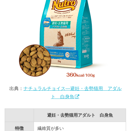
出典：
ナチュラルチョイス―避妊・去勢猫用 アダル
ト 白身魚
避妊・去勢猫用アダルト 白身魚
特徴
繊維質が多い