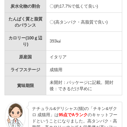
炭水化物の割合
〇(約17.7%で低くて良い)
たんぱく質と脂質
〇(高タンパク・高脂質で良い)
のバランス
カロリー(100ｇ辺
393㎉
り)
原産国
イタリア
ライフステージ
成猫用
未開封：パッケージに記載。開封
賞味期限
後：できるだけ早めに
ナチュラル&デリシャス(猫)の「チキン&ザク
ロ 成猫用」は
95点でAランク
のキャットフー
ドということになりました。高タンパク・高