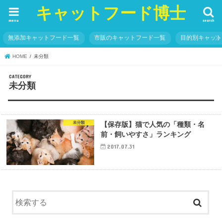
キャットフード博士
menu
search
無添加キャットフード一覧
市販のキャットフード一覧
目的別キャッ
HOME
未分類
未分類
未分類
【保存版】猫で人気の「種類・名
前・飼いやすさ」ランキング
2017.07.31